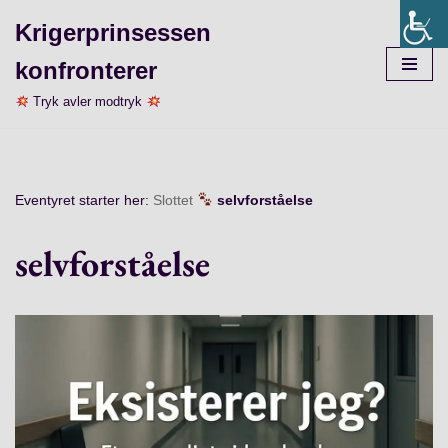
Krigerprinsessen
Spring
konfronterer
til
indhold
Tryk avler modtryk
Eventyret starter her:
Slottet
selvforståelse
selvforståelse