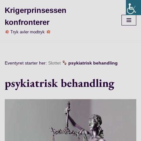
Krigerprinsessen
Spring
konfronterer
til
indhold
Tryk avler modtryk
Eventyret starter her:
Slottet
psykiatrisk behandling
psykiatrisk behandling