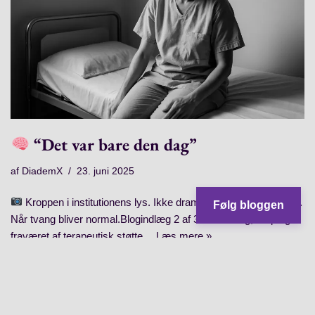
“Det var bare den dag”
af
DiademX
23. juni 2025
Kroppen i institutionens lys. Ikke dramatisk – bare reduceret.
Følg bloggen
Når tvang bliver normal.Blogindlæg 2 af 3: Om tvang, krop og
fraværet af terapeutisk støtte…
Læs mere »